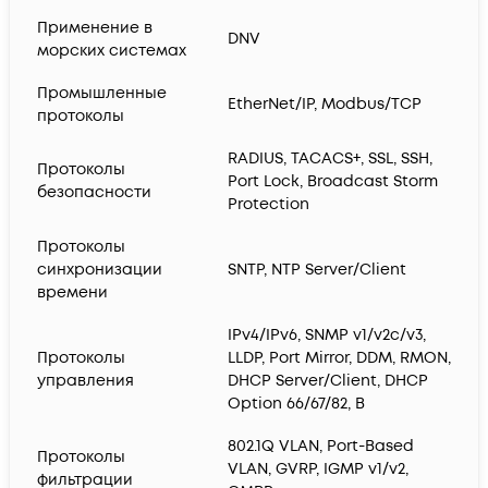
Применение в
DNV
морских системах
Промышленные
EtherNet/IP, Modbus/TCP
протоколы
RADIUS, TACACS+, SSL, SSH,
Протоколы
Port Lock, Broadcast Storm
безопасности
Protection
Протоколы
синхронизации
SNTP, NTP Server/Client
времени
IPv4/IPv6, SNMP v1/v2c/v3,
Протоколы
LLDP, Port Mirror, DDM, RMON,
управления
DHCP Server/Client, DHCP
Option 66/67/82, B
802.1Q VLAN, Port-Based
Протоколы
VLAN, GVRP, IGMP v1/v2,
фильтрации