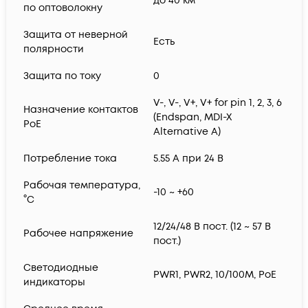
до 40 км
по оптоволокну
Защита от неверной
Есть
полярности
Защита по току
0
V-, V-, V+, V+ for pin 1, 2, 3, 6
Назначение контактов
(Endspan, MDI-X
PoE
Alternative A)
Потребление тока
5.55 А при 24 В
Рабочая температура,
-10 ~ +60
°С
12/24/48 В пост. (12 ~ 57 В
Рабочее напряжение
пост.)
Светодиодные
PWR1, PWR2, 10/100M, PoE
индикаторы