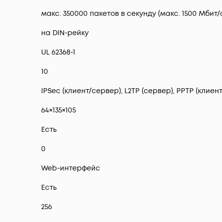
макс. 350000 пакетов в секунду (макс. 1500 Мбит/
на DIN-рейку
UL 62368-1
10
IPSec (клиент/сервер), L2TP (сервер), PPTP (клиент
64×135×105
Есть
0
Web-интерфейс
Есть
256