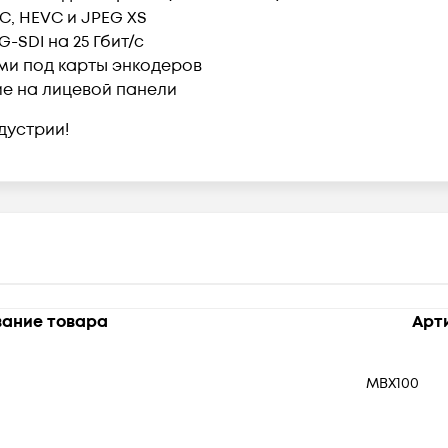
, HEVC и JPEG XS
SDI на 25 Гбит/с
ми под карты энкодеров
е на лицевой панели
дустрии!
ание товара
Арт
MBX100