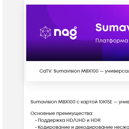
CaTV. Sumavision MBX100 — универс
Sumavision MBX100 c картой 10K15E — у
Основные преимущества:
• Поддержка HD/UHD и HDR
• Кодирование и декодирование несжато