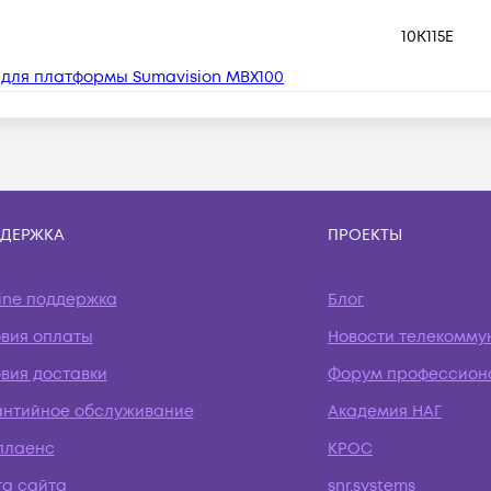
10K115E
 для платформы Sumavision MBX100
ДЕРЖКА
ПРОЕКТЫ
ine поддержка
Блог
овия оплаты
Новости телекомму
вия доставки
Форум профессион
антийное обслуживание
Академия НАГ
плаенс
КРОС
та сайта
snr.systems