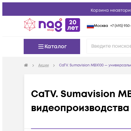
Корзина неавтори
Москва
+7 (495) 950-
Каталог
Акции
CaTV. Sumavision MBX100 — универсал
CaTV. Sumavision M
видеопроизводства