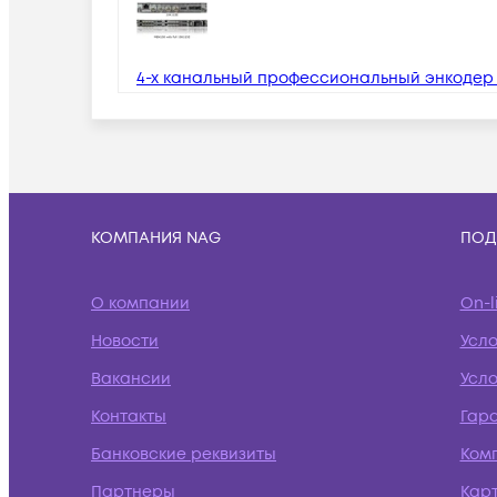
4-х канальный профессиональный энкодер
КОМПАНИЯ NAG
ПОД
О компании
On-l
Новости
Усл
Вакансии
Усло
Контакты
Гар
Банковские реквизиты
Ком
Партнеры
Кар