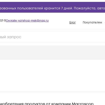
зованных пользователей хранится 7 дней. Пожалуйста,
авто
57-11
Онлайн чат
shop-msk@nag.ru
Блог
Покупателям
Способы опла
Документы
Политика рабо
Условия доста
Гарантийное о
Возврат товар
Вопросы и отв
База знаний
Конфигуратор
иобретения продуктов от компании Macroscop.