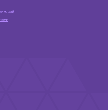
никаций
алов