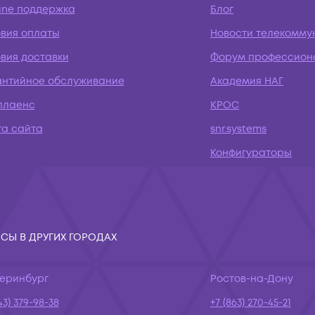
ine поддержка
Блог
овия оплаты
Новости телекомму
вия доставки
Форум профессион
антийное обслуживание
Академия НАГ
плаенс
КРОС
та сайта
snr.systems
Конфигураторы
СЫ В ДРУГИХ ГОРОДАХ
теринбург
Ростов-на-Дону
43) 379-98-38
+7 (863) 270-45-21