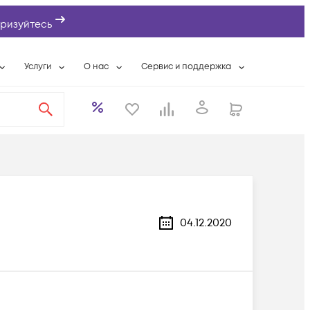
ризуйтесь
Услуги
О нас
Сервис и поддержка
ты
Выкуп сетевого оборудования
О компании
Гарантийное обслуживание
Системная интеграция
Контактная информация
Контакты сервисных центров
ты с физлицами
Wi-Fi «под ключ»
Банковские реквизиты
Сервисные контракты
вки
Бесплатная намотка оптического кабеля
Аккредитация ИТ
Сервисный центр
бслуживание
Партнеры
Техническая поддержка
а
Вакансии
Условия оказания услуг
04.12.2020
еты
Новости
ы