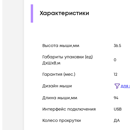
Характеристики
Высота мыши,мм
36.5
Габариты упаковки (ед)
0
ДхШхВ,м
Гарантия (мес.)
12
Дизайн мыши
для 
Длина мыши,мм
94
Интерфейс подключения
USB
Колесо прокрутки
ДА