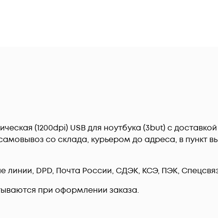
ческая (1200dpi) USB для ноутбука (3but) c доставко
амовывоз со склада, курьером до адреса, в пункт вы
линии, DPD, Почта России, СДЭК, КСЭ, ПЭК, Спецсвязь
тываются при оформлении заказа.