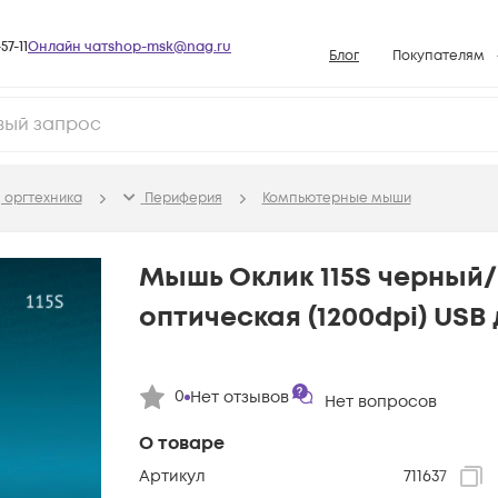
57-11
Онлайн чат
shop-msk@nag.ru
Блог
Покупателям
Способы опла
Документы
Политика рабо
 оргтехника
Периферия
Компьютерные мыши
Условия доста
Гарантийное о
Мышь Оклик 115S черный
Возврат товар
оптическая (1200dpi) USB 
Вопросы и отв
База знаний
0
Нет отзывов
Конфигуратор
Нет вопросов
О товаре
Артикул
711637