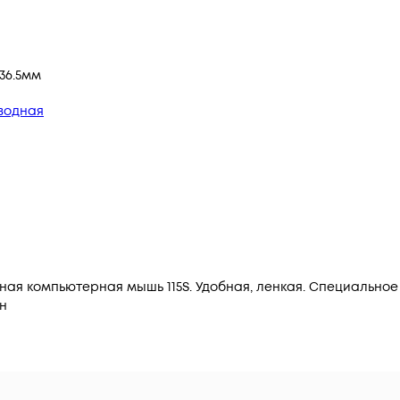
x36.5мм
водная
ная компьютерная мышь 115S. Удобная, ленкая. Специальн
н