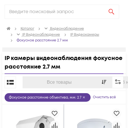
Каталог
Видеонаблюдение
IP Видеонаблюдение
IP Видеокамеры
Фокусное расстояние 2.7 мм
IP камеры видеонаблюдения фокусное
расстояние 2.7 мм
По популярности
Все товары
В 
Очистить всё
Фокусное расстояние объектива, мм
:
2.7