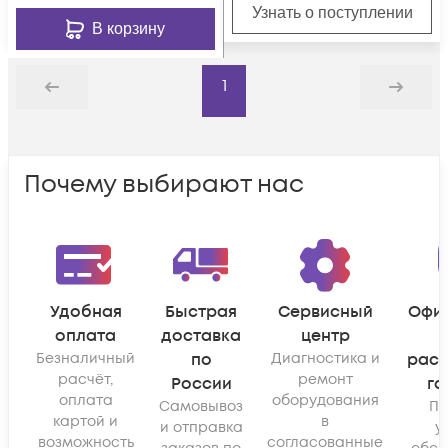
DC12V/РоЕ IEEE
Узнать о поступлении
802.3at, моториз.
В корзину
объек
1
Назад
Дальше
Почему выбирают нас
Удобная
Быстрая
Сервисный
Офи
оплата
доставка
центр
Безналичный
по
Диагностика и
рас
расчёт,
ремонт
России
га
оплата
оборудования
Самовывоз
По
картой и
в
и отправка
у
возможность
согласованные