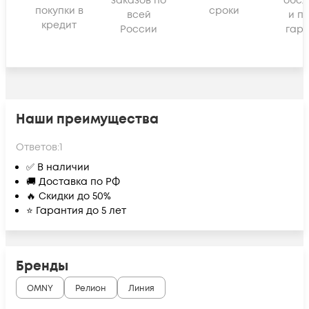
заказов по
обсл
покупки в
сроки
всей
и п
кредит
России
гара
Наши преимущества
Ответов:
1
✅ В наличии
🚚 Доставка по РФ
🔥 Скидки до 50%
⭐ Гарантия до 5 лет
Бренды
OMNY
Релион
Линия