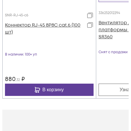
336252012294
SNR-RJ-45-c6
Вентилятор 
Коннектор RJ-45 8P8C cat.6 (100
платформы S
шт)
SR360
Снят с продажи
В наличии
: 100+ уп
880
₽
,32
В корзину
Узна