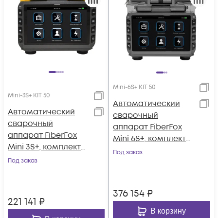
Mini-6S+ KIT 50
Mini-3S+ KIT 50
Автоматический
Автоматический
сварочный
сварочный
аппарат FiberFox
аппарат FiberFox
Mini 6S+, комплект
Mini 3S+, комплект
со скалывателем
Под заказ
со скалывателем
Под заказ
Mini-50GB+
Mini-50GB+
376 154
₽
221 141
₽
В корзину