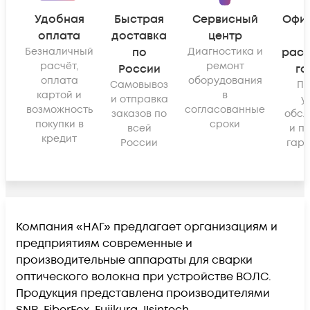
Удобная
Быстрая
Сервисный
Офи
оплата
доставка
центр
Безналичный
по
Диагностика и
рас
расчёт,
ремонт
России
га
оплата
оборудования
Самовывоз
По
картой и
в
и отправка
у
возможность
согласованные
заказов по
обсл
покупки в
сроки
всей
и п
кредит
России
гара
Компания «НАГ» предлагает организациям и
предприятиям современные и
производительные аппараты для сварки
оптического волокна при устройстве ВОЛС.
Продукция представлена производителями