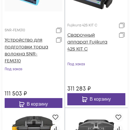
Fujikura 42S KIT C
SNR-FEM310
Сварочный
Устройство для
аппарат Fujikura
подготовки торца
42S KIT C
волокна SNR-
FEM310
Под заказ
Под заказ
311 283
₽
111 503
₽
В корзину
В корзину