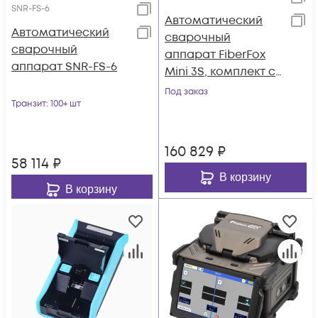
SNR-FS-6
Автоматический
Автоматический
сварочный
сварочный
аппарат FiberFox
аппарат SNR-FS-6
Mini 3S, комплект со
скалывателем Mini-
Под заказ
Транзит
: 100+ шт
50G+
160 829
₽
58 114
₽
В корзину
В корзину