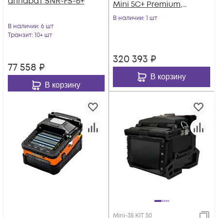
аппарат SNR-FS-6+
Mini 5C+ Premium,
комплект со
В наличии
: 1 шт
В наличии
: 6 шт
скалывателем Mini-
Транзит
: 10+ шт
50GB+
320 393
₽
77 558
₽
В корзину
В корзину
Mini-3S KIT 50