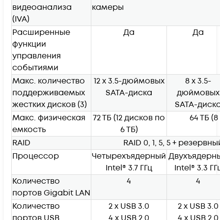
видеоанализа
камеры
(IVA)
Расширенные
Да
Да
функции
управления
событиями
Макс. количество
12 x 3.5-дюймовых
8 x 3.5-
поддерживаемых
SATA-диска
дюймовых
жестких дисков
(3)
SATA-диск
Макс. физическая
72 ТБ (12 дисков по
64 ТБ (8
емкость
6 ТБ)
RAID
RAID 0, 1, 5, 5 + резервн
Процессор
Четырехъядерный
Двухъядерн
Intel® 3.7 ГГц
Intel® 3.3 ГГ
Количество
4
4
портов Gigabit LAN
Количество
2 x USB 3.0
2 x USB 3.0
портов USB
4 x USB 2.0
4 x USB 2.0