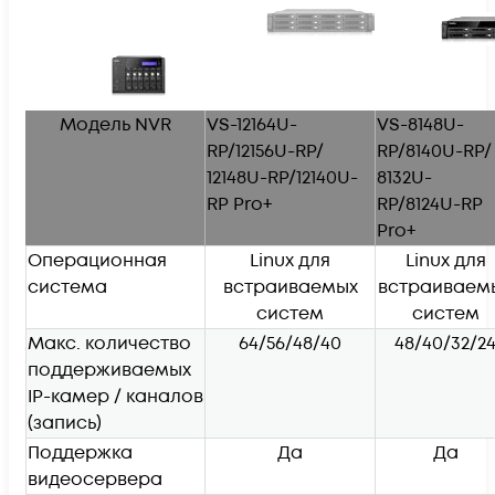
Модель NVR
VS-12164U-
VS-8148U-
RP/12156U-RP/
RP/8140U-RP/
12148U-RP/12140U-
8132U-
RP Pro+
RP/8124U-RP
Pro+
Операционная
Linux для
Linux для
система
встраиваемых
встраиваем
систем
систем
Макс. количество
64/56/48/40
48/40/32/2
поддерживаемых
IP-камер / каналов
(запись)
Поддержка
Да
Да
видеосервера