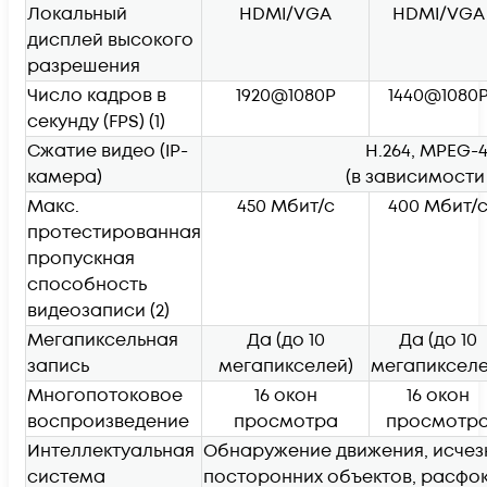
Локальный
HDMI/VGA
HDMI/VGA
дисплей высокого
разрешения
Число кадров в
1920@1080P
1440@1080
секунду (FPS)
(1)
Сжатие видео (IP-
H.264, MPEG-
камера)
(в зависимости
Макс.
450 Мбит/с
400 Мбит/
протестированная
пропускная
способность
видеозаписи
(2)
Мегапиксельная
Да (до 10
Да (до 10
запись
мегапикселей)
мегапикселе
Многопотоковое
16 окон
16 окон
воспроизведение
просмотра
просмотр
Интеллектуальная
Обнаружение движения, исчез
система
посторонних объектов, расфо