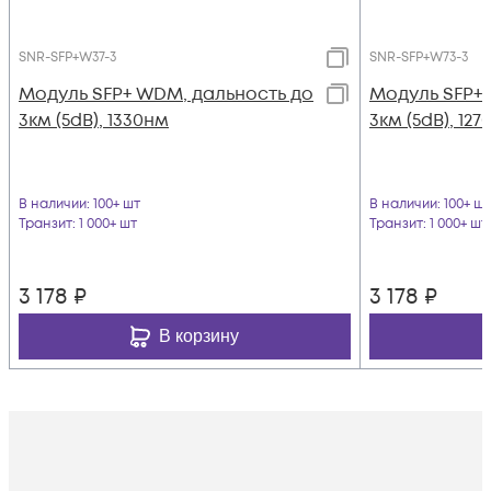
SNR-SFP+W37-3
SNR-SFP+W73-3
Модуль SFP+ WDM, дальность до
Модуль SFP+
3км (5dB), 1330нм
3км (5dB), 12
В наличии
: 100+ шт
В наличии
: 100+ шт
Транзит
: 1 000+ шт
Транзит
: 1 000+ шт
3 178
₽
3 178
₽
В корзину