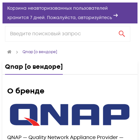
Корзина неавторизованных пользователей
хранится 7 дней. Пожалуйста,
авторизуйтесь
Qnap [о вендоре]
Qnap [о вендоре]
О бренде
QNAP — Quality Network Appliance Provider —