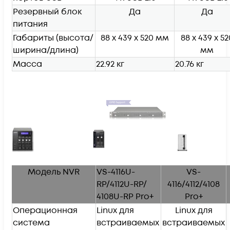
Резервный блок
Да
Да
питания
Габариты (высота/
88 x 439 x 520 мм
88 x 439 x 52
ширина/длина)
мм
Масса
22.92 кг
20.76 кг
Модель NVR
VS-4116U-
VS-
RP/4112U-RP/
4116/4112/4108
4108U-RP Pro+
Pro+
Операционная
Linux для
Linux для
система
встраиваемых
встраиваемых