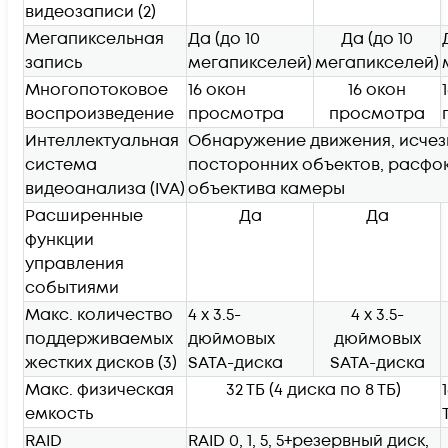
видеозаписи
(2)
Мегапиксельная
Да (до 10
Да (до 10
запись
мегапикселей)
мегапикселей)
Многопотоковое
16 окон
16 окон
воспроизведение
просмотра
просмотра
Интеллектуальная
Обнаружение движения, исчез
система
посторонних объектов, расфо
видеоанализа (IVA)
объектива камеры
Расширенные
Да
Да
функции
управления
событиями
Макс. количество
4 x 3.5-
4 x 3.5-
поддерживаемых
дюймовых
дюймовых
жестких дисков
(3)
SATA-диска
SATA-диска
Макс. физическая
32 ТБ (4 диска по 8 ТБ)
емкость
RAID
RAID 0, 1, 5, 5+резервный диск,