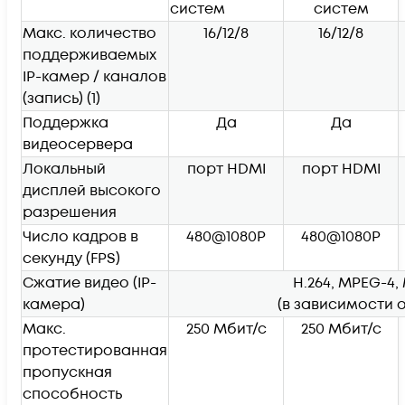
систем
систем
Макс. количество
16/12/8
16/12/8
поддерживаемых
IP-камер / каналов
(запись)
(1)
Поддержка
Да
Да
видеосервера
Локальный
порт HDMI
порт HDMI
дисплей высокого
разрешения
Число кадров в
480@1080P
480@1080P
секунду (FPS)
Сжатие видео (IP-
H.264, MPEG-4
камера)
(в зависимости 
Макс.
250 Мбит/с
250 Мбит/с
протестированная
пропускная
способность