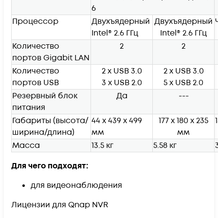
6
Процессор
Двухъядерный
Двухъядерный
Intel® 2.6 ГГц
Intel® 2.6 ГГц
Количество
2
2
портов Gigabit LAN
Количество
2 x USB 3.0
2 x USB 3.0
портов USB
3 x USB 2.0
5 x USB 2.0
Резервный блок
Да
---
питания
Габариты (высота/
44 x 439 x 499
177 x 180 x 235
ширина/длина)
мм
мм
Масса
13.5 кг
5.58 кг
Для чего подходят:
для видеонаблюдения
Лицензии для Qnap NVR