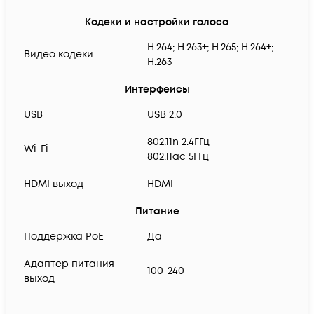
Кодеки и настройки голоса
H.264; H.263+; H.265; H.264+;
Видео кодеки
H.263
Интерфейсы
USB
USB 2.0
802.11n 2.4ГГц
Wi-Fi
802.11ac 5ГГц
HDMI выход
HDMI
Питание
Поддержка PoE
Да
Адаптер питания
100-240
выход