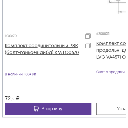
6208835
LO0670
Комплект со
Комплект соединительный PSK
продольн. дл
(болт+гайка+шайба) КМ LO0670
LVG VA4571 O
Снят с продажи
В наличии
: 100+ уп
72
₽
,51
В корзину
Узна