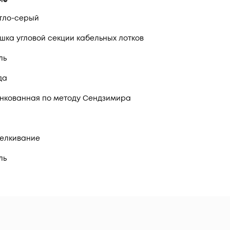
тло-серый
шка угловой секции кабельных лотков
ль
да
нкованная по методу Сендзимира
елкивание
ль