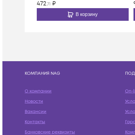
472
₽
,71
В корзину
КОМПАНИЯ NAG
ПОД
О компании
On-l
Новости
Усл
Вакансии
Усло
Контакты
Гар
Банковские реквизиты
Ком