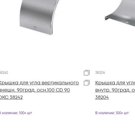
38242
38204
Крышка для угла вертикального
Крышка для угл
внешн. 90град. осн.100 CD 90
внутр. 90град. 
DKC 38242
38204
В наличии
: 100+ шт
В наличии
: 100+ шт