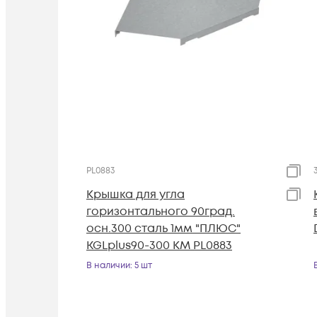
PL0883
Крышка для угла
горизонтального 90град.
осн.300 сталь 1мм "ПЛЮС"
KGLplus90-300 КМ PL0883
В наличии
: 5 шт