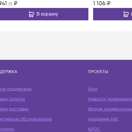
941
₽
1 106
₽
,38
В корзину
ДЕРЖКА
ПРОЕКТЫ
ine поддержка
Блог
овия оплаты
Новости телекомму
вия доставки
Форум профессион
антийное обслуживание
Академия НАГ
плаенс
КРОС