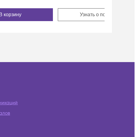
В корзину
Узнать о поступлении
никаций
алов