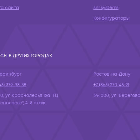
та сайта
snr.systems
Конфигураторы
СЫ В ДРУГИХ ГОРОДАХ
теринбург
Ростов-на-Дону
43) 379-98-38
+7 (863) 270-45-21
10, ул.Краснолесья 12а, ТЦ
344000, ул. Берегова
снолесье", 4-й этаж