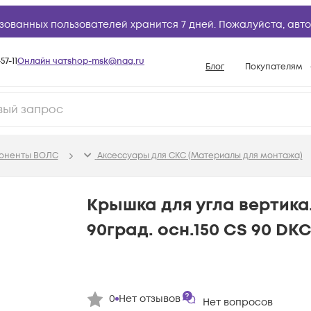
зованных пользователей хранится 7 дней. Пожалуйста,
авто
57-11
Онлайн чат
shop-msk@nag.ru
Блог
Покупателям
Способы опла
Документы
Политика рабо
поненты ВОЛС
Аксессуары для СКС (Материалы для монтажа)
Условия доста
Гарантийное о
Крышка для угла вертика
Возврат товар
90град. осн.150 CS 90 DKC
Вопросы и отв
База знаний
Конфигуратор
0
Нет отзывов
Нет вопросов