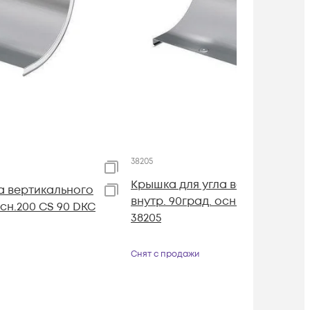
38205
Крышка для угла вертикальног
а вертикального
внутр. 90град. осн.300 CS 90 D
осн.200 CS 90 DKC
38205
Снят с продажи