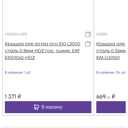
k10010x2-HDZ
LO0501
Крышка для лотка осн.100 L2000
Крышка для л
сталь 0.8мм HDZ гор. оцинк. EKF
сталь 0.55мм 
k10010x2-HDZ
КМ LO0501
В наличии
: 1 шт
В наличии
: 10+ шт
1 371
₽
669
₽
,46
В корзину