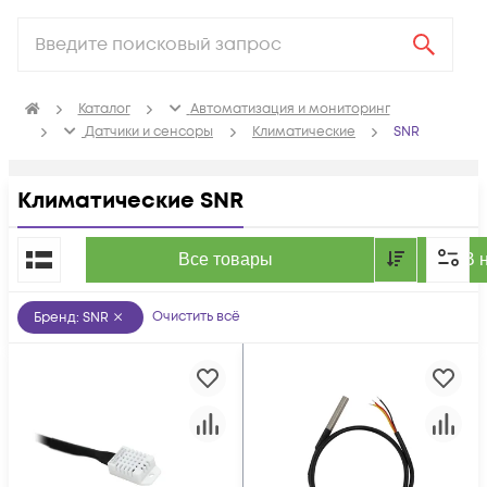
Каталог
Автоматизация и мониторинг
Датчики и сенсоры
Климатические
SNR
Климатические SNR
По популярности
Все товары
В 
Очистить всё
Бренд
:
SNR