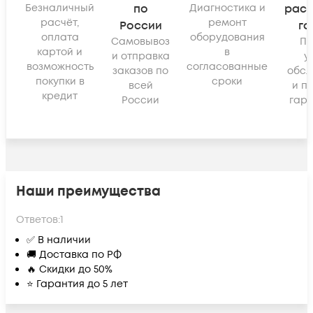
Безналичный
по
Диагностика и
рас
расчёт,
ремонт
России
га
оплата
оборудования
Самовывоз
По
картой и
в
и отправка
у
возможность
согласованные
заказов по
обсл
покупки в
сроки
всей
и п
кредит
России
гара
Наши преимущества
Ответов:
1
✅ В наличии
🚚 Доставка по РФ
🔥 Скидки до 50%
⭐ Гарантия до 5 лет