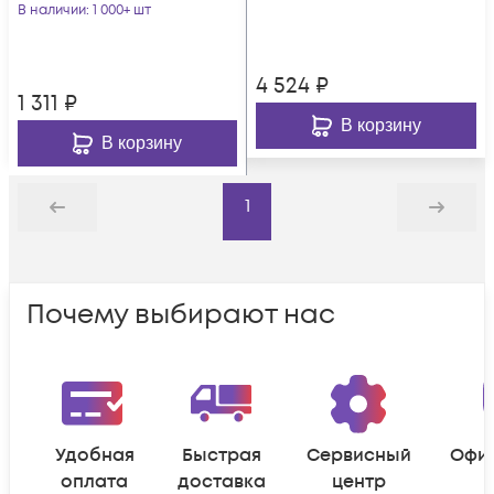
В наличии
: 1 000+ шт
4 524
₽
1 311
₽
В корзину
В корзину
1
Назад
Дальше
Почему выбирают нас
Удобная
Быстрая
Сервисный
Офи
оплата
доставка
центр