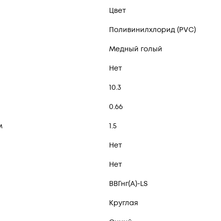
Цвет
Поливинилхлорид (PVC)
Медный голый
Нет
10.3
0.66
м
1.5
Нет
Нет
ВВГнг(А)-LS
Круглая