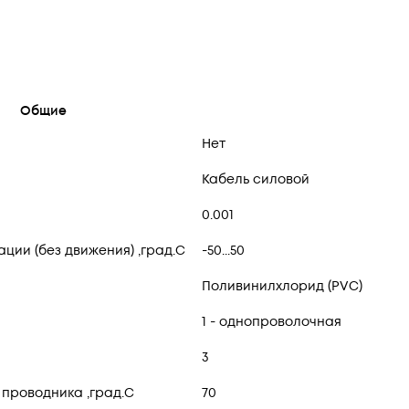
Общие
Нет
Кабель силовой
0.001
ии (без движения) ,град.C
-50...50
Поливинилхлорид (PVC)
1 - однопроволочная
3
проводника ,град.C
70