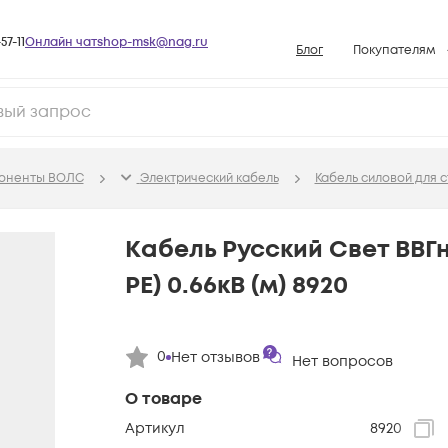
57-11
Онлайн чат
shop-msk@nag.ru
Блог
Покупателям
Способы опла
Документы
Политика рабо
поненты ВОЛС
Электрический кабель
Кабель силовой для 
Условия доста
Гарантийное о
Кабель Русский Свет ВВГнг
Возврат товар
PE) 0.66кВ (м) 8920
Вопросы и отв
База знаний
0
Нет отзывов
Конфигуратор
Нет вопросов
О товаре
Артикул
8920