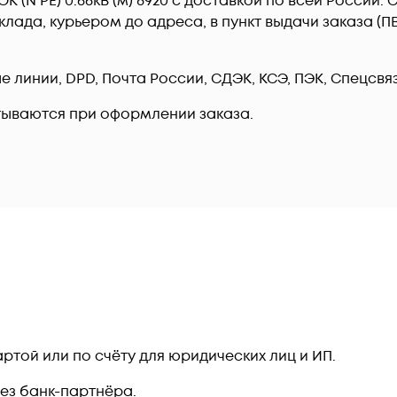
5 ОК (N PE) 0.66кВ (м) 8920 c доставкой по всей Росси
лада, курьером до адреса, в пункт выдачи заказа (
линии, DPD, Почта России, СДЭК, КСЭ, ПЭК, Спецсвязь
тываются при оформлении заказа.
ртой или по счёту для юридических лиц и ИП.
рез банк-партнёра.