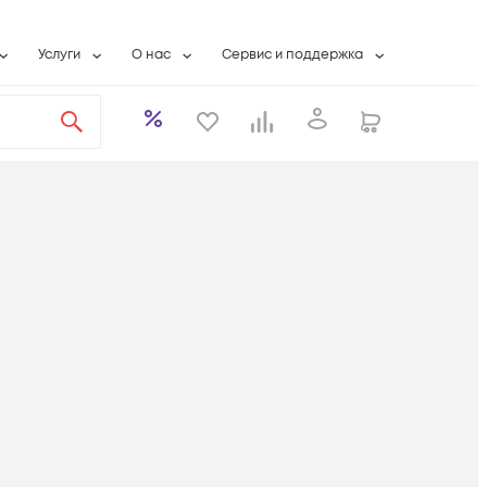
Услуги
О нас
Сервис и поддержка
ты
Выкуп сетевого оборудования
О компании
Гарантийное обслуживание
Системная интеграция
Контактная информация
Контакты сервисных центров
ты с физлицами
Wi-Fi «под ключ»
Банковские реквизиты
Сервисные контракты
вки
Бесплатная намотка оптического кабеля
Аккредитация ИТ
Сервисный центр
бслуживание
Партнеры
Техническая поддержка
а
Вакансии
Условия оказания услуг
еты
Новости
ы