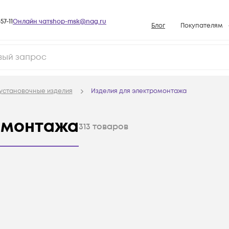
57-11
Онлайн чат
shop-msk@nag.ru
Блог
Покупателям
Способы опла
Документы
Политика рабо
установочные изделия
Изделия для электромонтажа
Условия доста
Гарантийное о
омонтажа
313
товаров
Возврат товар
Вопросы и отв
База знаний
Конфигуратор