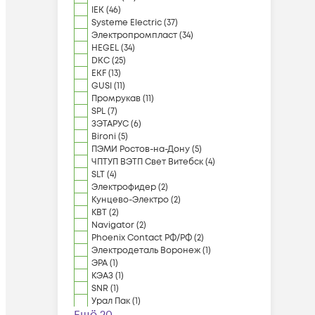
IEK
(
46
)
Systeme Electric
(
37
)
Электропромпласт
(
34
)
HEGEL
(
34
)
DKC
(
25
)
EKF
(
13
)
GUSI
(
11
)
Промрукав
(
11
)
SPL
(
7
)
ЗЭТАРУС
(
6
)
Bironi
(
5
)
ПЭМИ Ростов-на-Дону
(
5
)
ЧПТУП ВЭТП Свет Витебск
(
4
)
SLT
(
4
)
Электрофидер
(
2
)
Кунцево-Электро
(
2
)
КВТ
(
2
)
Navigator
(
2
)
Phoenix Contact РФ/РФ
(
2
)
Электродеталь Воронеж
(
1
)
ЭРА
(
1
)
КЭАЗ
(
1
)
SNR
(
1
)
Урал Пак
(
1
)