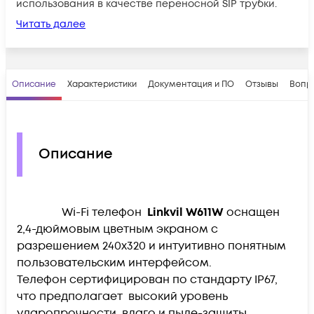
использования в качестве переносной SIP трубки.
Читать далее
Описание
Характеристики
Документация и ПО
Отзывы
Вопр
Описание
Wi-Fi телефон
Linkvil W611W
оснащен
2,4-дюймовым цветным экраном с
разрешением 240x320 и интуитивно понятным
пользовательским интерфейсом.
Телефон cертифицирован по стандарту IP67,
что предполагает высокий уровень
ударопрочности, влаго и пыле-защиты.