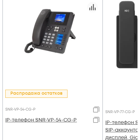
Распродажа остатков
SNR-VP-54-CG-P
SNR-VP-77-CG-P
IP-телефон SNR-VP-54-CG-P
IP-телефон S
SIP-аккаунто
дисплей, GigE