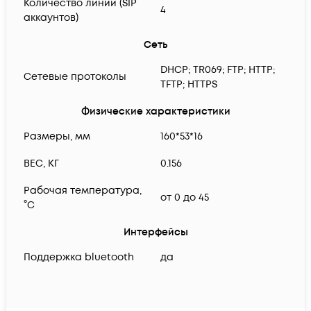
Количество линий (SIP
4
аккаунтов)
Сеть
DHCP; TR069; FTP; HTTP;
Сетевые протоколы
TFTP; HTTPS
Физические характеристики
Размеры, мм
160*53*16
ВЕС, КГ
0.156
Рабочая температура,
от 0 до 45
°C
Интерфейсы
Поддержка bluetooth
да