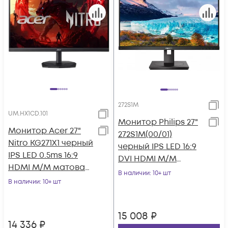
272S1M
UM.HX1CD.101
Монитор Philips 27"
Монитор Acer 27"
272S1M(00/01)
Nitro KG271X1 черный
черный IPS LED 16:9
IPS LED 0.5ms 16:9
DVI HDMI M/M
HDMI M/M матовая
матовая HAS Piv
В наличии
: 10+ шт
250cd 178гр/178гр
В наличии
: 10+ шт
250cd 178гр/178гр
1920x108
15 008
₽
14 336
₽