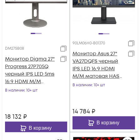
90LM06H0-B01370
DM27SB08
Монитор Asus 27"
Монитор Digma 27"
VA27DQFS черный
Progress 27P705Q
IPS LED 16:9 HDMI
черный IPS LED 5ms
M/M матовая HAS
16:9 HDMI M/M
Piv 1000:1 300cd
В наличии
: 10+ шт
матовая HAS 300cd
В наличии
: 10+ шт
178гр/178гр 1920
178гр/178гр 25
14 784
₽
18 132
₽
В корзину
В корзину