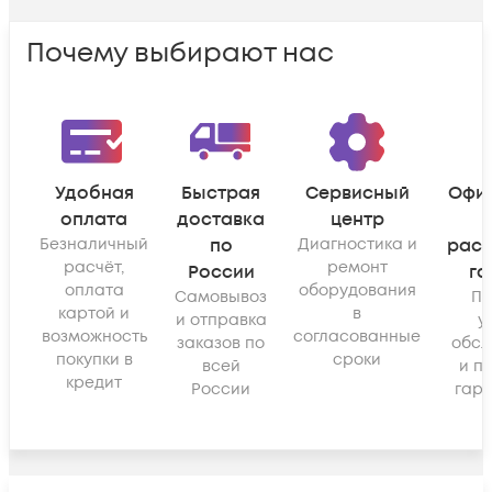
Почему выбирают нас
Удобная
Быстрая
Сервисный
Офи
оплата
доставка
центр
Безналичный
по
Диагностика и
рас
расчёт,
ремонт
России
га
оплата
оборудования
Самовывоз
По
картой и
в
и отправка
у
возможность
согласованные
заказов по
обсл
покупки в
сроки
всей
и п
кредит
России
гара