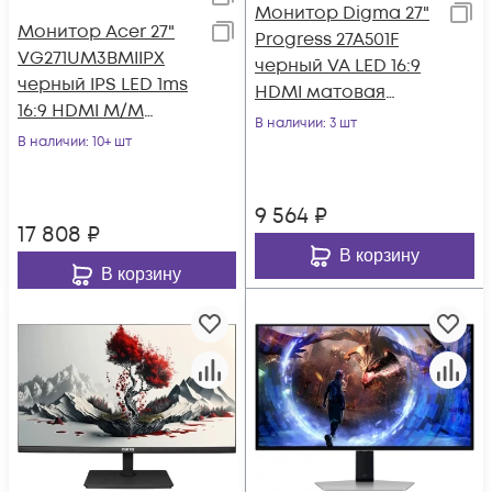
Монитор Digma 27"
Монитор Acer 27"
Progress 27A501F
VG271UM3BMIIPX
черный VA LED 16:9
черный IPS LED 1ms
HDMI матовая
16:9 HDMI M/M
300cd 178гр/178гр
В наличии
: 3 шт
матовая 250cd
В наличии
: 10+ шт
1920x1080 100Hz
178гр/178гр 2560x1440
9 564
₽
17 808
₽
В корзину
В корзину