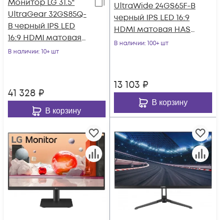
Монитор LG 31.5"
UltraWide 24GS65F-B
UltraGear 32GS85Q-
черный IPS LED 16:9
B черный IPS LED
HDMI матовая HAS
16:9 HDMI матовая
300cd 178гр/178гр
В наличии
: 100+ шт
HAS 350cd
В наличии
: 10+ шт
1920x108
178гр/178гр 2560x144
13 103
₽
41 328
₽
В корзину
В корзину