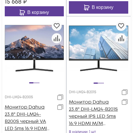
15 668
₽
В корзину
В корзину
DHI-LM24-B201S
DHI-LM24-B200S
Монитор Dahua
Монитор Dahua
23.8" DHI-LM24-B201S
23.8" DHI-LM24-
черный IPS LED 5ms
B200S черный VA
16:9 HDMI M/M
LED 5ms 16:9 HDMI
матовая 1000:1
В наличии
: 1 шт