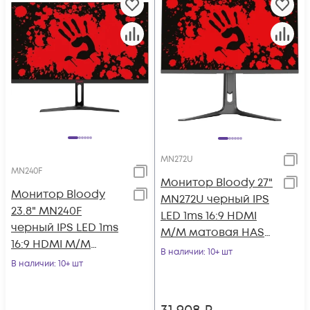
MN272U
MN240F
Монитор Bloody 27"
Монитор Bloody
MN272U черный IPS
23.8" MN240F
LED 1ms 16:9 HDMI
черный IPS LED 1ms
M/M матовая HAS
16:9 HDMI M/M
400cd 178гр/178гр
В наличии
: 10+ шт
матовая 280cd
В наличии
: 10+ шт
3840x2160 1
178гр/178гр 1920x1080
180