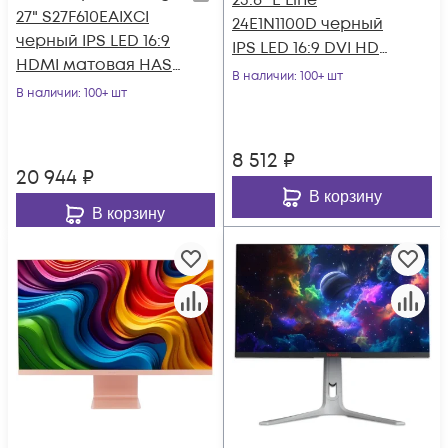
23.8" E Line
27" S27F610EAIXCI
24E1N1100D черный
черный IPS LED 16:9
IPS LED 16:9 DVI HDMI
HDMI матовая HAS
матовая 250cd
В наличии
: 100+ шт
Piv 1000:1 300cd
В наличии
: 100+ шт
178гр/178гр 1920x
178гр/178гр
8 512
₽
20 944
₽
В корзину
В корзину