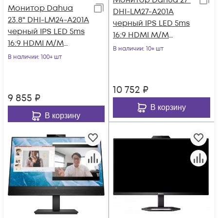
Монитор Dahua 27"
Монитор Dahua
DHI-LM27-A201A
23.8" DHI-LM24-A201A
черный IPS LED 5ms
черный IPS LED 5ms
16:9 HDMI M/M
16:9 HDMI M/M
матовая HAS Piv
В наличии
: 10+ шт
матовая HAS Piv
В наличии
: 100+ шт
1000:1 250cd 178гр
1000:1 250cd 178
10 752
₽
9 855
₽
В корзину
В корзину