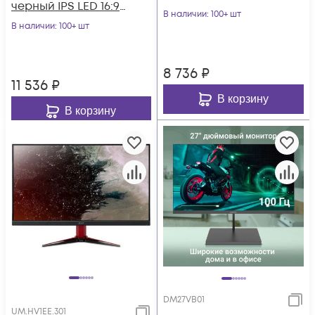
черный IPS LED 16:9
HDMI матовая
В наличии
: 100+ шт
HDMI матовая HAS
В наличии
: 100+ шт
250cd 178гр/178гр 19
Piv 1000:1 250cd
8 736
₽
11 536
₽
В корзину
В корзину
DM27VB01
UM.HV1EE.301