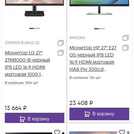
6N4E2AA
27MS500-B.ARUZ LG
Монитор HP 27" E27
Монитор LG 27"
G5 черный IPS LED
27MS500-B черный
16:9 HDMI матовая
IPS LED 16:9 HDMI
HAS Piv 300cd
матовая 1000:1
178гр/178гр 1920x1080
В наличии
: 10+ шт
250cd 178гр/178гр
В наличии
: 100+ шт
75Hz DP F
1920x1080 100Hz F
23 408
₽
13 664
₽
В корзину
В корзину