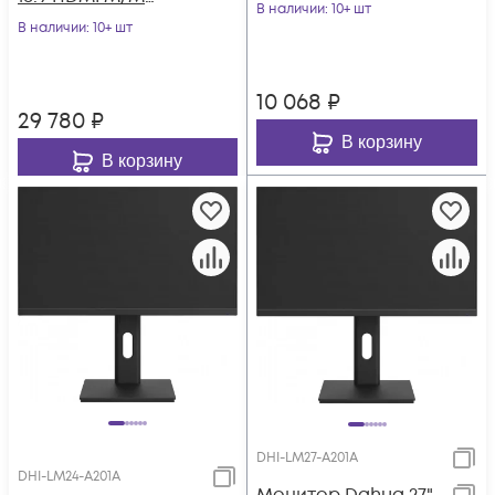
матовая Piv 250cd
В наличии
: 10+ шт
матовая HAS Piv
В наличии
: 10+ шт
178гр/178гр 192
400cd 178гр/178гр 25
10 068
₽
29 780
₽
В корзину
В корзину
DHI-LM27-A201A
DHI-LM24-A201A