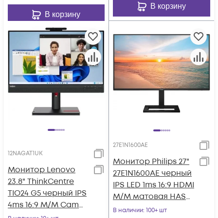
В корзину
В корзину
27E1N1600AE
12NAGAT1UK
Монитор Philips 27"
Монитор Lenovo
27E1N1600AE черный
23.8" ThinkCentre
IPS LED 1ms 16:9 HDMI
TIO24 G5 черный IPS
M/M матовая HAS
4ms 16:9 M/M Cam
350cd 178гр/178гр
В наличии
: 100+ шт
матовая HAS Piv