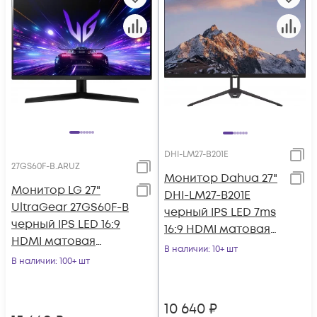
DHI-LM27-B201E
27GS60F-B.ARUZ
Монитор Dahua 27"
Монитор LG 27"
DHI-LM27-B201E
UltraGear 27GS60F-B
черный IPS LED 7ms
черный IPS LED 16:9
16:9 HDMI матовая
HDMI матовая
1000:1 300cd
В наличии
: 10+ шт
300cd 178гр/178гр
В наличии
: 100+ шт
178гр/178гр 1920x
1920x1080 180H
10 640
₽