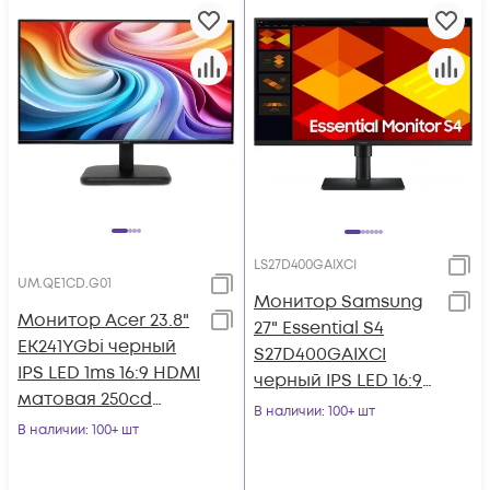
LS27D400GAIXCI
UM.QE1CD.G01
Монитор Samsung
Монитор Acer 23.8"
27" Essential S4
EK241YGbi черный
S27D400GAIXCI
IPS LED 1ms 16:9 HDMI
черный IPS LED 16:9
матовая 250cd
HDMI матовая HAS
В наличии
: 100+ шт
178гр/178гр 1920x1080
В наличии
: 100+ шт
Piv 250cd 178гр/
120Hz