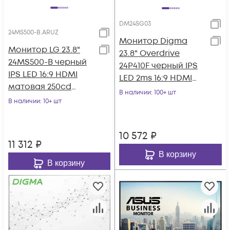
DM24SG03
24MS500-B.ARUZ
Монитор Digma
Монитор LG 23.8"
23.8" Overdrive
24MS500-B черный
24P410F черный IPS
IPS LED 16:9 HDMI
LED 2ms 16:9 HDMI
матовая 250cd
матовая 300cd
В наличии
: 100+ шт
178гр/178гр 1920x1080
В наличии
: 10+ шт
178гр/178гр 1920x10
100Hz FHD 2.
10 572
₽
11 312
₽
В корзину
В корзину