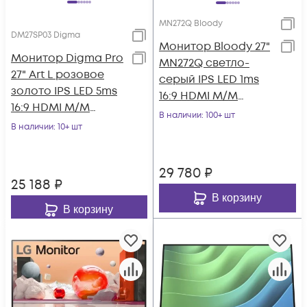
MN272Q Bloody
DM27SP03 Digma
Монитор Bloody 27"
Монитор Digma Pro
MN272Q светло-
27" Art L розовое
серый IPS LED 1ms
золото IPS LED 5ms
16:9 HDMI M/M
16:9 HDMI M/M
матовая HAS 400cd
В наличии
: 100+ шт
матовая 300cd
В наличии
: 10+ шт
178гр/178гр 2560x
178гр/178гр 2560x
29 780
₽
25 188
₽
В корзину
В корзину