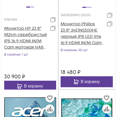
24E1N5300HE (00/01)
678U5AS
Монитор Philips
Монитор HP 23.8"
23.8" 24E1N5300HE
M24m серебристый
черный IPS LED 1ms
IPS 16:9 HDMI M/M
16:9 HDMI M/M Cam
Cam матовая HAS
матовая HAS Piv
В наличии
: 10+ шт
Piv 300cd
В наличии
: 1 шт
300cd 178гр/1
178гр/178гр 1920x1080
18 480
₽
30 900
₽
В корзину
В корзину