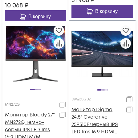
31 908
₽
10 068
₽
В корзину
В корзину
DM25SG02
MN272Q
Монитор Digma
Монитор Bloody 27"
24.5" Overdrive
MN272Q темно-
25P510F черный IPS
серый IPS LED 1ms
LED 1ms 16:9 HDMI
16:9 HDMI M/M