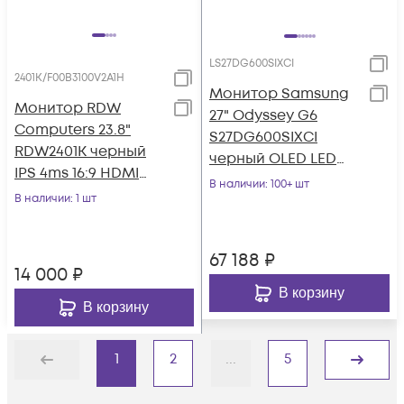
LS27DG600SIXCI
2401K/F00В3100V2A1H
Монитор Samsung
Монитор RDW
27" Odyssey G6
Computers 23.8"
S27DG600SIXCI
RDW2401K черный
черный OLED LED
IPS 4ms 16:9 HDMI
1ms 16:9 HDMI
В наличии
: 100+ шт
M/M матовая HAS
В наличии
: 1 шт
матовая HAS Piv
Piv 1000:1 300cd
250cd 178
178гр
67 188
₽
14 000
₽
В корзину
В корзину
1
2
...
5
Назад
Дальше