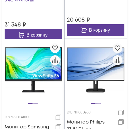
В наличии
: 10+ шт
2560x
1000:1 250cd 1
20 608
₽
31 348
₽
В корзину
В корзину
24E1N1100D/60
LS27F610EAIXCI
Монитор Philips
Монитор Samsung