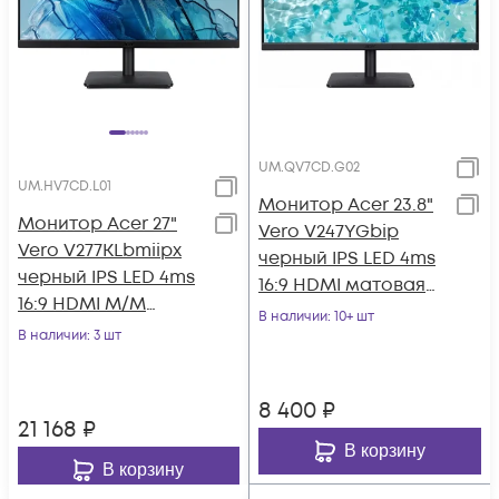
UM.QV7CD.G02
UM.HV7CD.L01
Монитор Acer 23.8"
Монитор Acer 27"
Vero V247YGbip
Vero V277KLbmiipx
черный IPS LED 4ms
черный IPS LED 4ms
16:9 HDMI матовая
16:9 HDMI M/M
250cd 178гр/178гр
В наличии
: 10+ шт
матовая 350cd
В наличии
: 3 шт
1920x1080 1
178гр/178гр 3840x2
8 400
₽
21 168
₽
В корзину
В корзину