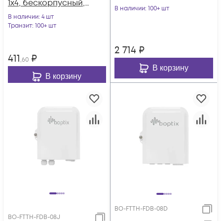
1x4, бескорпусный,
В наличии
: 100+ шт
неоконцованный
В наличии
: 4 шт
Транзит
: 100+ шт
2 714
₽
411
₽
,60
В корзину
В корзину
BO-FTTH-FDB-08D
BO-FTTH-FDB-08J