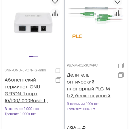
PLC-M-1x2-SC/APC
SNR-ONU-EPON-1G-mini
Делитель
Абонентский
оптический
терминал ONU
планарный PLC-M-
GEPON, 1 порт
1x2, бескорпусный,
10/100/1000Base-T, в
разъемы SC/APC
В наличии
: 100+ шт
мини корпусе,
В наличии
: 1 000+ шт
Транзит
: 100+ шт
совместим с
Транзит
: 1 000+ шт
BDCOM
496
₽