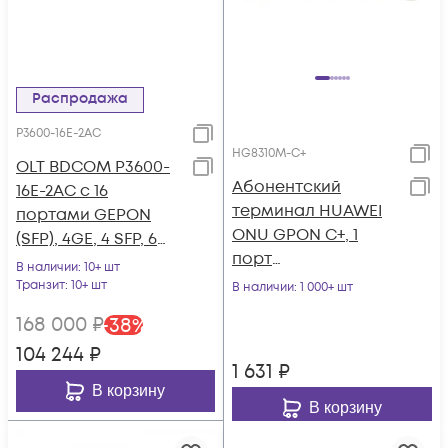
Распродажа
P3600-16E-2AC
HG8310M-C+
OLT BDCOM P3600-
Абонентский
16E-2AC с 16
терминал HUAWEI
портами GEPON
ONU GPON C+, 1
(SFP), 4GE, 4 SFP, 6
порт
SFP+, 2*AC
В наличии
: 10+ шт
10/100/1000Base-T
Транзит
: 10+ шт
В наличии
: 1 000+ шт
168 000
₽
-
38
%
104 244
₽
1 631
₽
В корзину
В корзину