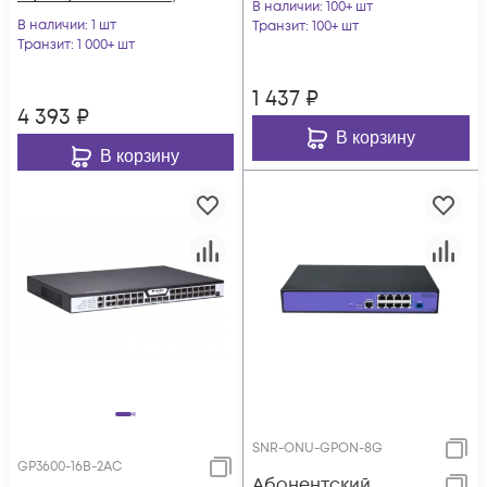
В наличии
: 100+ шт
WiFi 2.4/5, С+
В наличии
: 1 шт
Транзит
: 100+ шт
Транзит
: 1 000+ шт
1 437
₽
4 393
₽
В корзину
В корзину
SNR-ONU-GPON-8G
GP3600-16B-2AC
Абонентский