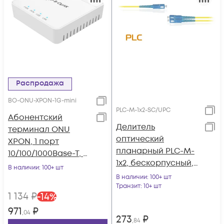
Распродажа
BO-ONU-XPON-1G-mini
PLC-M-1x2-SC/UPC
Абонентский
Делитель
терминал ONU
оптический
XPON, 1 порт
планарный PLC-M-
10/100/1000Base-T, в
1x2, бескорпусный,
мини корпусе.
В наличии
: 100+ шт
разъемы SC/UPC
В наличии
: 100+ шт
Транзит
: 10+ шт
1 134
₽
-
14
%
971
₽
,04
273
₽
,84