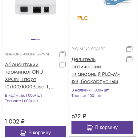
PLC-M-1x8-SC/UPC
SNR-ONU-XPON-1G-mini
Делитель
Абонентский
оптический
терминал ONU
планарный PLC-M-
XPON, 1 порт
1x8, бескорпусный,
10/100/1000Base-T, в
разъемы SC/UPC
В наличии
: 1 000+ шт
мини корпусе.
В наличии
: 1 000+ шт
Транзит
: 100+ шт
Транзит
: 1 000+ шт
672
₽
1 002
₽
В корзину
В корзину