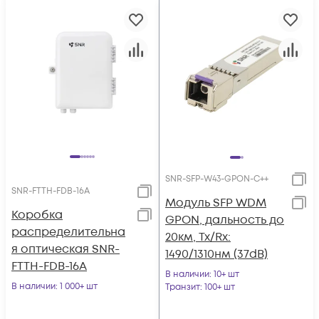
SNR-SFP-W43-GPON-C++
SNR-FTTH-FDB-16A
Модуль SFP WDM
Коробка
GPON, дальность до
распределительна
20км, Tx/Rx:
я оптическая SNR-
1490/1310нм (37dB)
FTTH-FDB-16A
В наличии
: 10+ шт
В наличии
: 1 000+ шт
Транзит
: 100+ шт