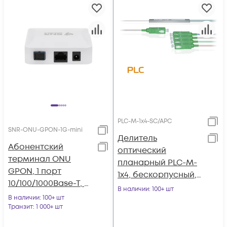
PLC-M-1x4-SC/APC
SNR-ONU-GPON-1G-mini
Делитель
Абонентский
оптический
терминал ONU
планарный PLC-M-
GPON, 1 порт
1x4, бескорпусный,
10/100/1000Base-T, в
разъемы SC/APC
В наличии
: 100+ шт
мини корпусе.
В наличии
: 100+ шт
Транзит
: 1 000+ шт