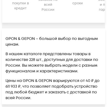
покупки в
сроки
всей
и п
кредит
России
гара
GPON & GEPON – большой выбор по выгодным
ценам.
В нашем каталоге представлены товары в
количестве 228 шт., доступных для доставки по
России. Вы можете выбрать модели с разным
функционалом и характеристиками.
Цены на GPON & GEPON варьируются от 40 ₽ до
611 933 ₽, что позволяет подобрать устройство
под любой бюджет и заказать с доставкой по
всей России.