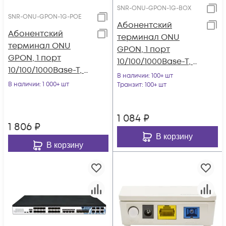
SNR-ONU-GPON-1G-BOX
SNR-ONU-GPON-1G-POE
Абонентский
Абонентский
терминал ONU
терминал ONU
GPON, 1 порт
GPON, 1 порт
10/100/1000Base-T, с
10/100/1000Base-T, c
абонентской
В наличии
: 100+ шт
POE-IN, POE
В наличии
: 1 000+ шт
розеткой
Транзит
: 100+ шт
инжектор в
комплекте
1 084
₽
1 806
₽
В корзину
В корзину