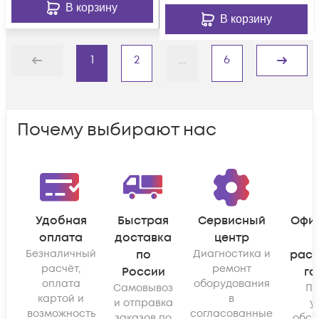
В корзину
В корзину
1
2
...
6
Назад
Дальше
Почему выбирают нас
Удобная
Быстрая
Сервисный
Офи
оплата
доставка
центр
Безналичный
по
Диагностика и
рас
расчёт,
ремонт
России
га
оплата
оборудования
Самовывоз
По
картой и
в
и отправка
у
возможность
согласованные
заказов по
обсл