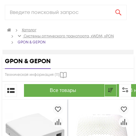
Каталог
Системы оптического транспорта, xWDM, xPON
GPON & GEPON
GPON & GEPON
Техническая информация (
11
)
По популярности
Все товары
В 