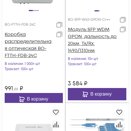
BO-SFP-W43-GPON-C+++
BO-FTTH-FDB-24C
Модуль SFP WDM
Коробка
GPON, дальность до
распределительна
20км, Tx/Rx:
я оптическая BO-
1490/1310нм
FTTH-FDB-24C
В наличии
: 10+ шт
В наличии
: 1 000+ шт
Транзит
: 100+ шт
Транзит
: 100+ шт
3 584
₽
991
₽
,88
В корзину
В корзину