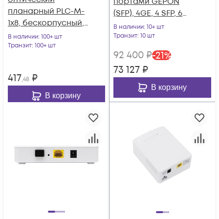
портами GEPON
планарный PLC-M-
(SFP), 4GE, 4 SFP, 6
1x8, бескорпусный,
SFP+, 2*AC
В наличии
: 10+ шт
неоконцованный
Транзит
: 10 шт
В наличии
: 100+ шт
Транзит
: 100+ шт
92 400
₽
-
21
%
73 127
₽
417
₽
,48
В корзину
В корзину