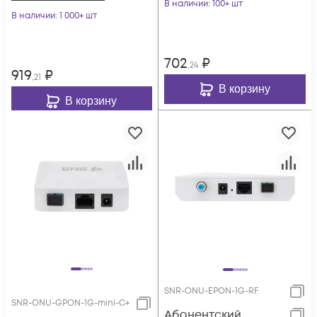
разъемы SC/APC
В наличии
: 100+ шт
В наличии
: 1 000+ шт
702
₽
,24
919
₽
,21
В корзину
В корзину
SNR-ONU-EPON-1G-RF
SNR-ONU-GPON-1G-mini-C+
Абонентский