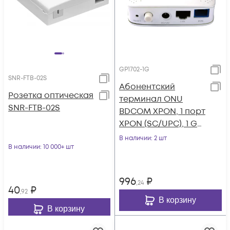
GP1702-1G
SNR-FTB-02S
Абонентский
Розетка оптическая
терминал ONU
SNR-FTB-02S
BDCOM XPON, 1 порт
XPON (SC/UPC), 1 GE,
пластиковый
В наличии
: 2 шт
В наличии
: 10 000+ шт
корпус, DC12V/0.5A,
внешний адаптер
996
₽
,24
40
₽
,92
В корзину
В корзину