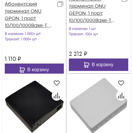
Абонентский
терминал ONU
терминал ONU
GEPON, 1 порт
GPON, 1 порт
10/100/1000Base-T,
10/100/1000Base-T, в
RF совместим с
В наличии
: 1 шт
мини корпусе.
В наличии
: 1 000+ шт
BDCOM
Транзит
: 100+ шт
Транзит
: 1 000+ шт
2 212
₽
1 110
₽
В корзину
В корзину