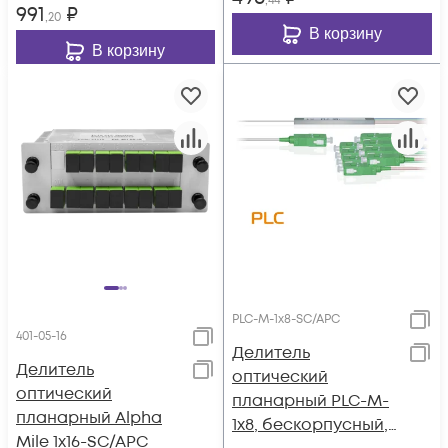
,44
991
₽
,20
В корзину
В корзину
PLC-M-1x8-SC/APC
401-05-16
Делитель
Делитель
оптический
оптический
планарный PLC-M-
планарный Alpha
1x8, бескорпусный,
Mile 1x16-SC/APC