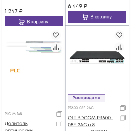
6 449
₽
1 247
₽
В корзину
В корзину
Распродажа
P3600-08E-2AC
PLC-M-1x8
OLT BDCOM P3600-
Делитель
08E-2AC с 8
оптический