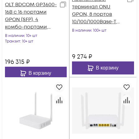
OLT BDCOM GP3600-
терминал ONU
16B с 16 портами
GPON, 8 портов
GPON (SFP), 4
10/100/1000Base-T,
комбо-портами,
совместим с
В наличии
: 100+ шт
4хSFP, 4 SFP+, 2 БП
В наличии
: 10+ шт
BDCOM
АC
Транзит
: 10+ шт
9 274
₽
196 315
₽
В корзину
В корзину