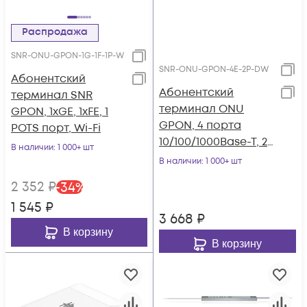
Распродажа
SNR-ONU-GPON-1G-1F-1P-W
SNR-ONU-GPON-4E-2P-DW
Абонентский
Абонентский
терминал SNR
терминал ONU
GPON, 1xGE, 1xFE, 1
GPON, 4 порта
POTS порт, Wi-Fi
10/100/1000Base-T, 2
В наличии
: 1 000+ шт
порта POTS, WiFi
В наличии
: 1 000+ шт
2.4/5
2 352
₽
-
34
%
1 545
₽
3 668
₽
В корзину
В корзину