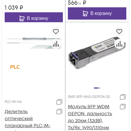
566
₽
,16
1 039
₽
В корзину
В корзину
SNR-SFP-W43-GEPON-20
PLC-M-1x4
Модуль SFP WDM
Делитель
GEPON, дальность
оптический
до 20км (32dB),
планарный PLC-M-
Tx/Rx: 1490/1310нм