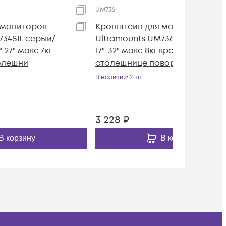
UM736
 мониторов
Кронштейн для мониторов
734SIL серый/
Ultramounts UM736 черный
-27" макс.7кг
17"-32" макс.8кг крепление к
олешни
столешнице поворот и н
В наличии
: 2 шт
3 228
₽
В корзину
В корзину