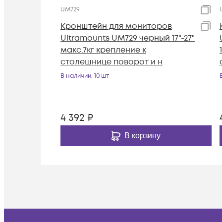
UM729
Кронштейн для мониторов
Ultramounts UM729 черный 17"-27"
макс.7кг крепление к
столешнице поворот и н
В наличии
: 10 шт
4 392
₽
В корзину