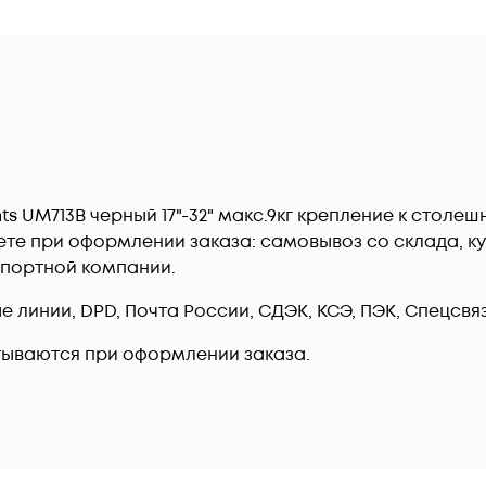
 UM713B черный 17"-32" макс.9кг крепление к столеш
те при оформлении заказа: самовывоз со склада, ку
спортной компании.
линии, DPD, Почта России, СДЭК, КСЭ, ПЭК, Спецсвязь
тываются при оформлении заказа.