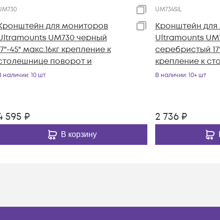
UM730
UM734SIL
Кронштейн для мониторов
Кронштейн для
Ultramounts UM730 черный
Ultramounts UM
17"-45" макс.16кг крепление к
серебристый 17"
столешнице поворот и
крепление к ст
В наличии
: 10 шт
В наличии
: 10+ шт
4 595
₽
2 736
₽
В корзину