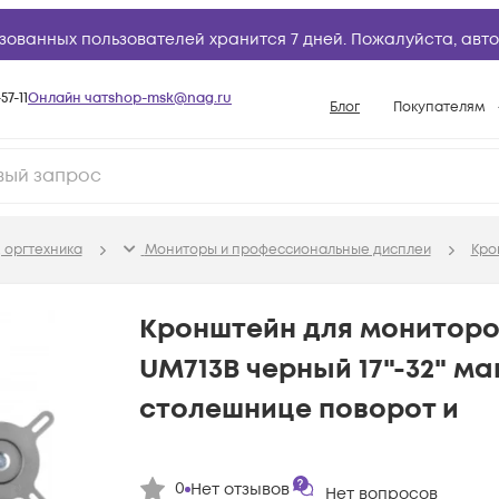
зованных пользователей хранится 7 дней. Пожалуйста,
авто
57-11
Онлайн чат
shop-msk@nag.ru
Блог
Покупателям
Способы опла
Документы
Политика рабо
 оргтехника
Мониторы и профессиональные дисплеи
Кро
Условия доста
Гарантийное о
Кронштейн для мониторо
Возврат товар
UM713B черный 17"-32" ма
Вопросы и отв
столешнице поворот и
База знаний
Конфигуратор
0
Нет отзывов
Нет вопросов