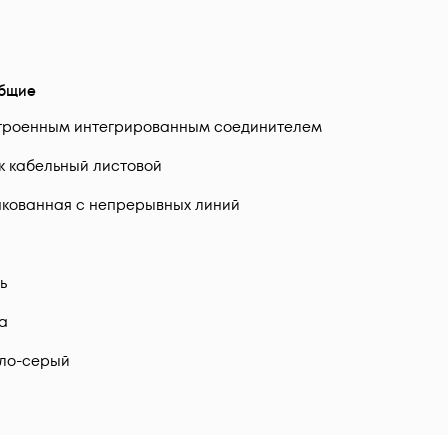
бщие
троенным интегрированным соединителем
к кабельный листовой
кованная с непрерывных линий
ь
да
ло-серый