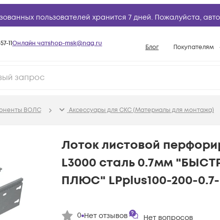
зованных пользователей хранится 7 дней. Пожалуйста,
авто
57-11
Онлайн чат
shop-msk@nag.ru
Блог
Покупателям
Способы опла
Документы
Политика рабо
поненты ВОЛС
Аксессуары для СКС (Материалы для монтажа)
Условия доста
Гарантийное о
Лоток листовой перфори
Возврат товар
L3000 сталь 0.7мм "БЫ
Вопросы и отв
ПЛЮС" LPplus100-200-0.7
База знаний
Конфигуратор
0
Нет отзывов
Нет вопросов