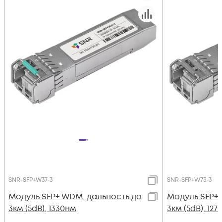
SNR-SFP+W37-3
SNR-SFP+W73-3
Модуль SFP+ WDM, дальность до
Модуль SFP+
3км (5dB), 1330нм
3км (5dB), 12