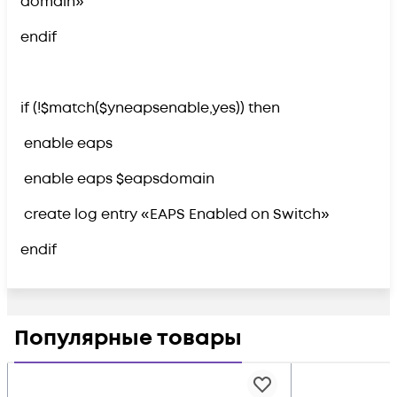
domain»
endif
if (!$match($yneapsenable,yes)) then
enable eaps
enable eaps $eapsdomain
create log entry «EAPS Enabled on Switch»
endif
Популярные товары