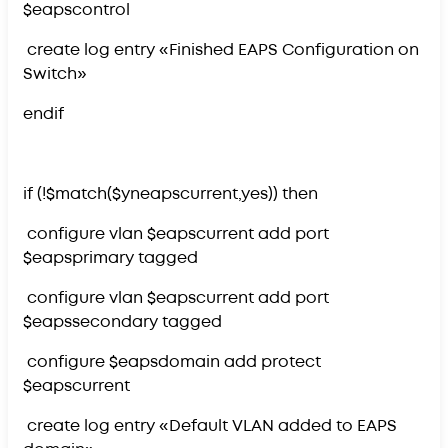
$eapscontrol
create log entry «Finished EAPS Configuration on
Switch»
endif
if (!$match($yneapscurrent,yes)) then
configure vlan $eapscurrent add port
$eapsprimary tagged
configure vlan $eapscurrent add port
$eapssecondary tagged
configure $eapsdomain add protect
$eapscurrent
create log entry «Default VLAN added to EAPS