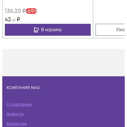
136
,20
₽
-
69
%
42
₽
,42
В корзину
Узна
КОМПАНИЯ NAG
О компании
Новости
Вакансии