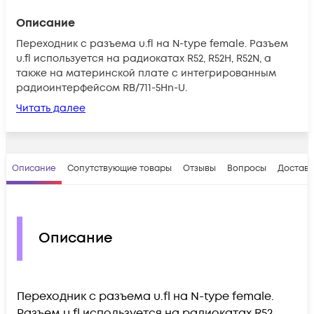
Описание
Переходник с разъема u.fl на N-type female. Разъем
u.fl используется на радиокатах R52, R52H, R52N, а
также на материнской плате с интегрированным
радиоинтерфейсом RB/711-5Hn-U.
Читать далее
Описание
Сопутствующие товары
Отзывы
Вопросы
Доставк
Описание
Переходник с разъема u.fl на N-type female.
Разъем u.fl используется на радиокатах R52,