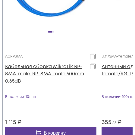
ACRPSMA
U.fl/SMA-female/
Кабельная сборка MikroTik RP-
Антенный ада
SMA-male-RP-SMA-male 500mm
female/RG-1
0.65dB
В наличии
: 10+ шт
В наличии
: 100+ шт
1 115
₽
355
₽
,83
В корзину