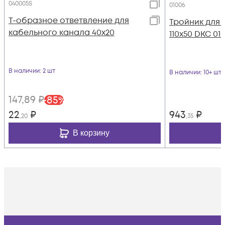
040005S
01006
Т-образное ответвление для
Тройник для 
кабельного канала 40х20
110х50 DKC 01
В наличии
: 2 шт
В наличии
: 10+ шт
147
,89
₽
-
85
%
22
₽
943
₽
,20
,35
В корзину