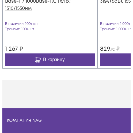
Base-T / 1000Base-FX, Tx/Rx:
3км (6dB), 15
1310/1550нм
В наличии
: 100+ шт
В наличии
: 1 000+ 
Транзит
: 100+ шт
Транзит
: 1 000+ шт
1 267
₽
829
₽
,92
В корзину
КОМПАНИЯ NAG