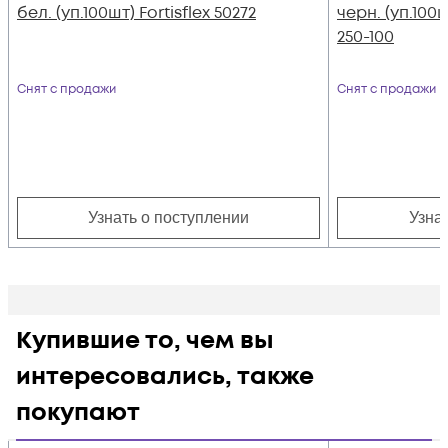
бел. (уп.100шт) Fortisflex 50272
черн. (уп.100
250-100
Снят с продажи
Снят с продажи
Узнать о поступлении
Узна
Купившие то, чем вы
интересовались, также
покупают