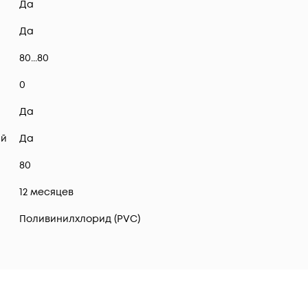
Да
Да
80...80
0
Да
ий
Да
80
12 месяцев
Поливинилхлорид (PVC)