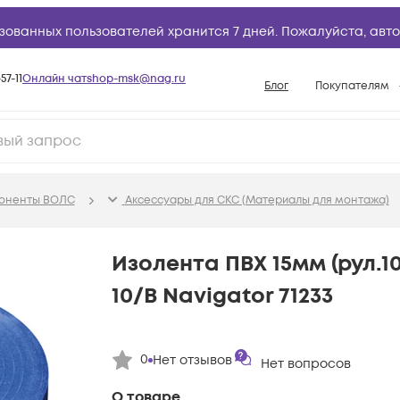
зованных пользователей хранится 7 дней. Пожалуйста,
авто
57-11
Онлайн чат
shop-msk@nag.ru
Блог
Покупателям
Способы опла
Документы
Политика рабо
поненты ВОЛС
Аксессуары для СКС (Материалы для монтажа)
Условия доста
Гарантийное о
Изолента ПВХ 15мм (рул.10
Возврат товар
10/B Navigator 71233
Вопросы и отв
База знаний
0
Нет отзывов
Конфигуратор
Нет вопросов
О товаре