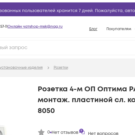
зованных пользователей хранится 7 дней. Пожалуйста,
авто
57-11
Онлайн чат
shop-msk@nag.ru
Блог
Покупателям
Способы опла
Документы
Политика рабо
установочные изделия
Розетки
Условия доста
Гарантийное о
Розетка 4-м ОП Оптима РА
Возврат товар
монтаж. пластиной сл. к
Вопросы и отв
8050
База знаний
Конфигуратор
0
Нет отзывов
Нет вопросов