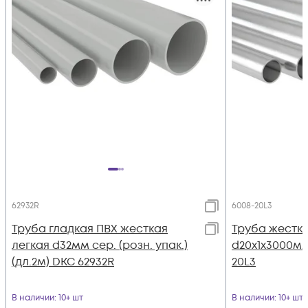
62932R
6008-20L3
Труба гладкая ПВХ жесткая
Труба жестка
легкая d32мм сер. (розн. упак.)
d20х1х3000мм
(дл.2м) DKC 62932R
20L3
В наличии
: 10+ шт
В наличии
: 10+ шт