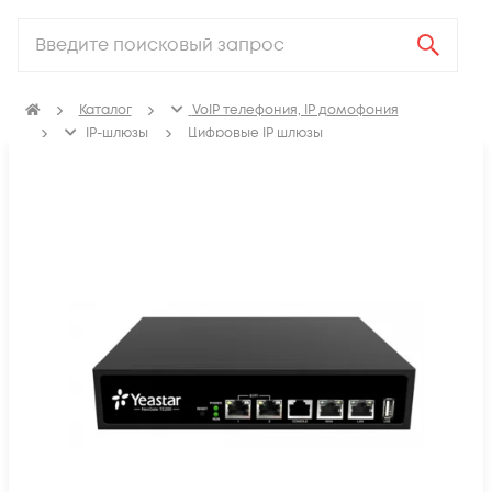
Каталог
VoIP телефония, IP домофония
IP-шлюзы
Цифровые IP шлюзы