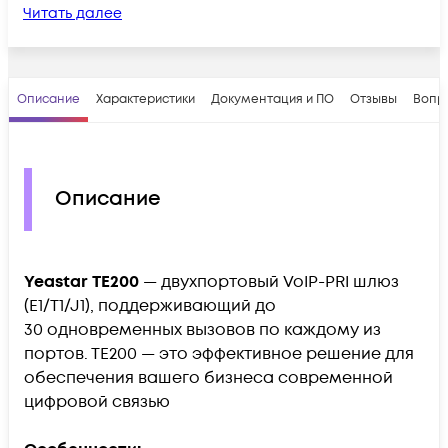
Читать далее
Описание
Характеристики
Документация и ПО
Отзывы
Вопр
Описание
Yeastar TЕ200
— двухпортовый VoIP-PRI шлюз
(E1/T1/J1), поддерживающий до
30 одновременных вызовов по каждому из
портов. ТЕ200 — это эффективное решение для
обеспечения вашего бизнеса современной
цифровой связью