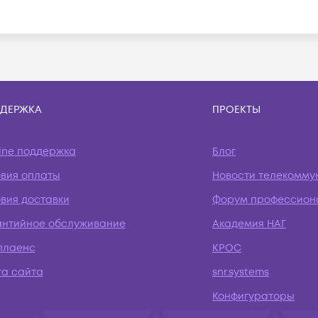
ДЕРЖКА
ПРОЕКТЫ
ine поддержка
Блог
овия оплаты
Новости телекомму
вия доставки
Форум профессион
антийное обслуживание
Академия НАГ
плаенс
КРОС
та сайта
snr.systems
Конфигураторы