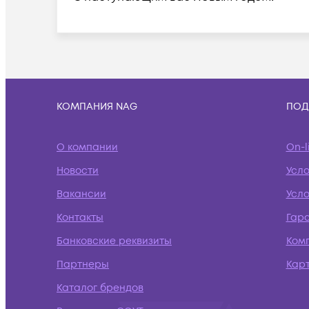
КОМПАНИЯ NAG
ПОД
О компании
On-l
Новости
Усл
Вакансии
Усло
Контакты
Гар
Банковские реквизиты
Ком
Партнеры
Кар
Каталог брендов