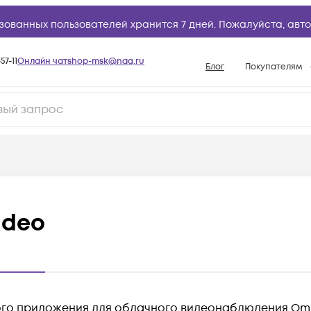
зованных пользователей хранится 7 дней. Пожалуйста,
авто
57-11
Онлайн чат
shop-msk@nag.ru
Блог
Покупателям
Способы опла
Документы
Политика рабо
Условия доста
Гарантийное о
Возврат товар
ideo
Вопросы и отв
База знаний
Конфигуратор
го приложения для облачного видеонаблюдения Om