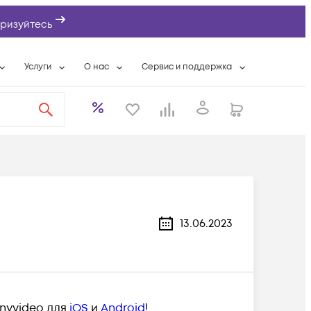
ризуйтесь
Услуги
О нас
Сервис и поддержка
ты
Выкуп сетевого оборудования
О компании
Гарантийное обслуживание
Системная интеграция
Контактная информация
Контакты сервисных центров
ты с физлицами
Wi-Fi «под ключ»
Банковские реквизиты
Сервисные контракты
вки
Бесплатная намотка оптического кабеля
Аккредитация ИТ
Сервисный центр
бслуживание
Партнеры
Техническая поддержка
а
Вакансии
Условия оказания услуг
13.06.2023
еты
Новости
ы
nyvideo для
iOS
и
Android
!