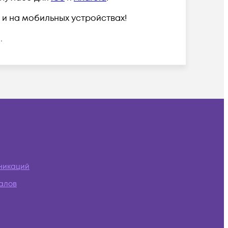
 и на мобильных устройствах!
.
никаций
алов