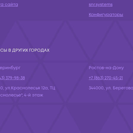
та сайта
snr.systems
Конфигураторы
СЫ В ДРУГИХ ГОРОДАХ
теринбург
Ростов-на-Дону
43) 379-98-38
+7 (863) 270-45-21
10, ул.Краснолесья 12а, ТЦ
344000, ул. Берегова
снолесье", 4-й этаж