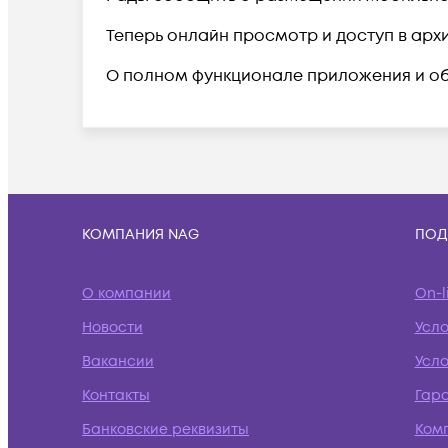
Теперь онлайн просмотр и доступ в архи
О полном функционале приложения и об
КОМПАНИЯ NAG
ПОД
О компании
On-l
Новости
Усл
Вакансии
Усло
Контакты
Гар
Банковские реквизиты
Ком