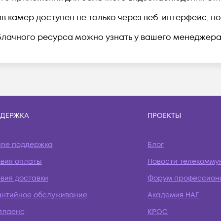
в камер доступен не только через веб-интерфейс, но
лачного ресурса можно узнать у вашего менеджера
ДЕРЖКА
ПРОЕКТЫ
ine поддержка
Блог
овия оплаты
Новости телекомму
вия доставки
Форум профессион
антийное обслуживание
Академия НАГ
плаенс
КРОС