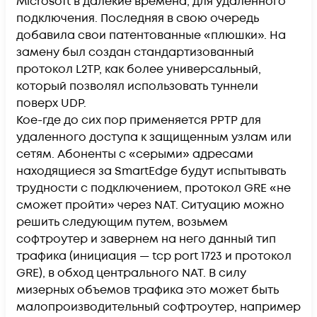
Microsoft в далекие времена, для удаленного
подключения. Последняя в свою очередь
добавила свои патентованные «плюшки». На
замену был создан стандартизованный
протокол L2TP, как более универсальный,
который позволял использовать туннели
поверх UDP.
Кое-где до сих пор применяется PPTP для
удаленного доступа к защищенным узлам или
сетям. Абоненты с «серыми» адресами
находящиеся за SmartEdge будут испытывать
трудности с подключением, протокол GRE «не
сможет пройти» через NАТ. Ситуацию можно
решить следующим путем, возьмем
софтроутер и завернем на него данный тип
трафика (инициация — tcp port 1723 и протокол
GRE), в обход центрального NAT. В силу
мизерных объемов трафика это может быть
малопроизводительный софтроутер, например