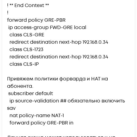
! ** End Context **
!
forward policy GRE-PBR
ip access-group FWD-GRE local
class CLS-GRE
redirect destination next-hop 192.168.0.34
class CLS-1723
redirect destination next-hop 192.168.0.34
class CLS-IP
Привяжем политики форварда и НАТ на
абонента.
subscriber default
ip source-validation
##
обязательно включить
sav
nat policy-name NAT-1
forward policy GRE-PBR in