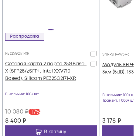
Распродажа
PE325G2I71-XR
SNR-SFP+W37-3
Сетевая карта 2 порта 25GBase-
Модуль SFP+
X (SFP28/zSFP+, Intel XXV710
3км (5dB), 13
Based), Silicom PE325G2I71-XR
В наличии
: 100+ шт
В наличии
: 100+ шт
Транзит
: 1 000+ шт
10 080
₽
-
17
%
8 400
₽
3 178
₽
В корзину