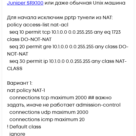
Juniper SRX100
или даже обычная Unix машина
Для начала исключим pptp тунели из NAT:
policy access-list nat-acl
seq 10 permit tcp 10.1.0.0 0.0.255.255 any eq 1723
class DO-NOT-NAT
seq 20 permit gre 10.1.0.0 0.0.255.255 any class DO-
NOT-NAT
seq 30 permit ip 10.1.0.0 0.0.255.255 any class NAT-
CLASS
Вариант 1:
nat policy NAT-1
connections tcp maximum 2000
##
важно
задать, иначе не работает admission-control
connections udp maximum 2000
connections icmp maximum 20
! Default class
ignore