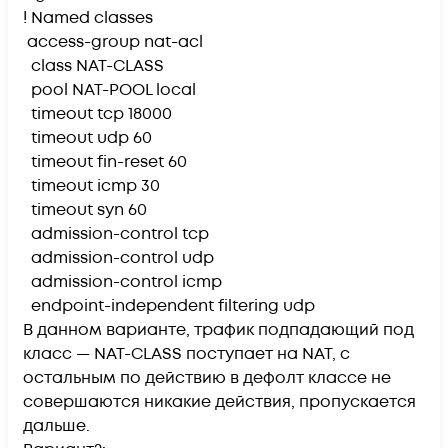
! Named classes
access-group nat-acl
class NAT-CLASS
pool NAT-POOL local
timeout tcp 18000
timeout udp 60
timeout fin-reset 60
timeout icmp 30
timeout syn 60
admission-control tcp
admission-control udp
admission-control icmp
endpoint-independent filtering udp
В данном варианте, трафик подпадающий под
класс — NAT-CLASS поступает на NAT, с
остальным по действию в дефолт классе не
совершаются никакие действия, пропускается
дальше.