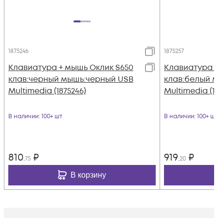
1875246
1875257
Клавиатура + мышь Оклик S650
Клавиатура +
клав:черный мышь:черный USB
клав:белый 
Multimedia (1875246)
Multimedia (18
В наличии
: 100+ шт
В наличии
: 100+ шт
810
₽
919
₽
,75
,20
В корзину