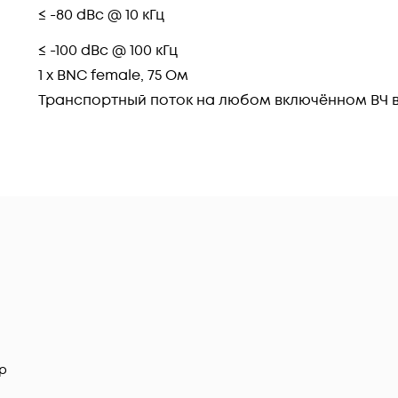
≤ -80 dBc @ 10 кГц
≤ -100 dBc @ 100 кГц
1 x BNC female, 75 Ом
Транспортный поток на любом включённом ВЧ 
р